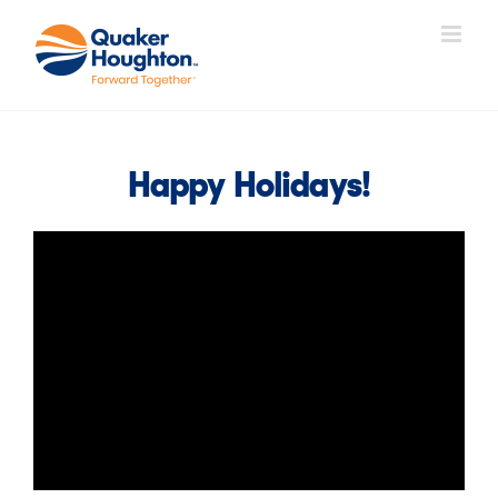
Fortsätt
till
innehållet
Happy Holidays!