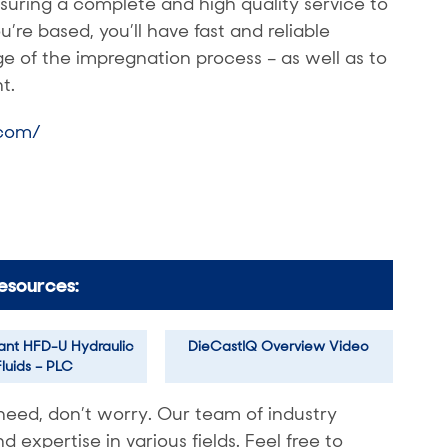
ensuring a complete and high quality service to
re based, you’ll have fast and reliable
 of the impregnation process – as well as to
t.
.com/
esources:
tant HFD-U Hydraulic
DieCastIQ Overview Video
Fluids – PLC
need, don’t worry. Our team of industry
expertise in various fields. Feel free to