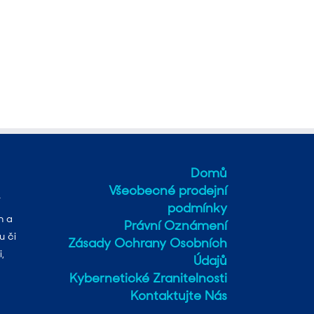
Domů
Všeobecné prodejní
podmínky
h a
Právní Oznámení
u či
Zásady Ochrany Osobních
,
Údajů
Kybernetické Zranitelnosti
Kontaktujte Nás