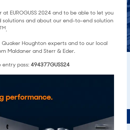
ar at EUROGUSS 2024 and to be able to let you
d solutions and about our end-to-end solution
TM
.
 Quaker Houghton experts and to our local
om Maldaner and Sterr & Eder.
e entry pass:
494377GUSS24