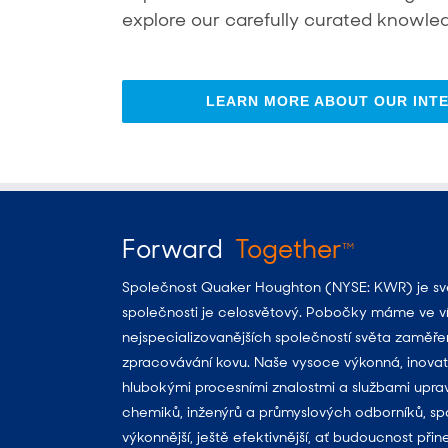
explore our carefully curated knowled
LEARN MORE ABOUT OUR INTE
Forward
Together
TM
Společnost Quaker Houghton (NYSE: KWR) je svět
společnosti je celosvětový. Pobočky máme ve víc
nejspecializovanějších společností světa zaměře
zpracovávání kovu. Naše vysoce výkonná, inovat
hlubokými procesními znalostmi a službami upr
chemiků, inženýrů a průmyslových odborníků, spol
výkonnější, ještě efektivnější, ať budoucnost přin