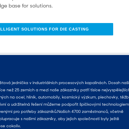
ge base for solutions.
LLIGENT SOLUTIONS FOR DIE CASTING
ová jednička v industriálních procesových kapalinách. Dosah naší
e než 25 zemích a mezi naše zákazníky patří tisíce nejvyspělejšíc
ných na ocel, hliník, automobily, kosmický výzkum, plechovky, těžb
ivní a udržitelná řešení můžeme podpořit špičkovými technologiemi
avenými pro potřeby zákazníků.Našich 4700 zaměstnanců, včetně
upracuje s našimi zákazníky, aby jejich společnosti byly ještě
ese cokoliv.