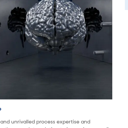
e
nd unrivalled process expertise and