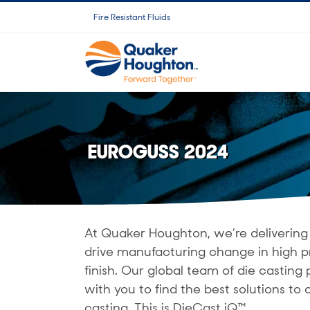
Přeskočit
Fire Resistant Fluids
na
obsah
EUROGUSS 2024
At Quaker Houghton, we’re delivering 
drive manufacturing change in high p
finish. Our global team of die castin
with you to find the best solutions to o
casting. This is DieCast iQ™.