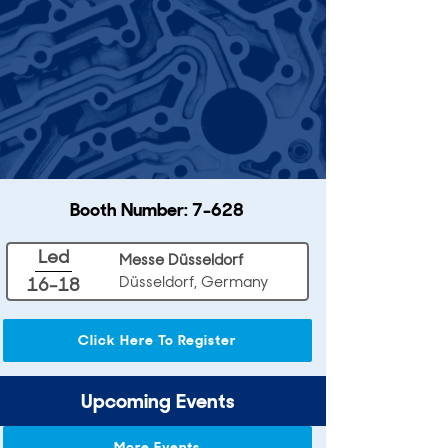
Booth Number: 7-628
Led
Messe Düsseldorf
Düsseldorf, Germany
16-18
Click Here To Register
Upcoming Events
More Events