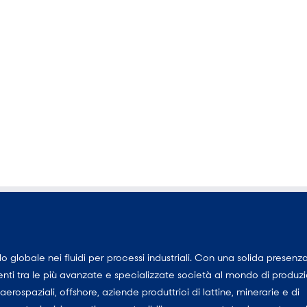
 globale nei fluidi per processi industriali. Con una solida presenza
lienti tra le più avanzate e specializzate società al mondo di produz
erospaziali, offshore, aziende produttrici di lattine, minerarie e di