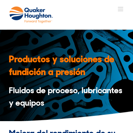
Skip
to
content
Productos y soluciones de
fundición a presión
Fluidos de proceso, lubricantes
y equipos