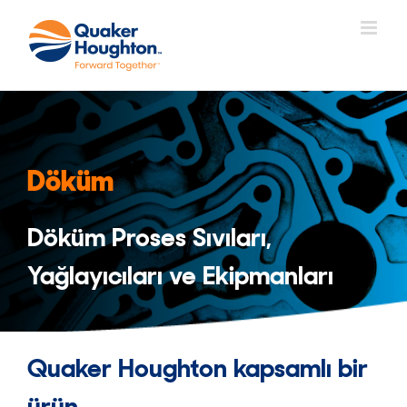
Skip
to
content
Döküm
Döküm Proses Sıvıları,
Yağlayıcıları ve Ekipmanları
Quaker Houghton kapsamlı bir
ürün