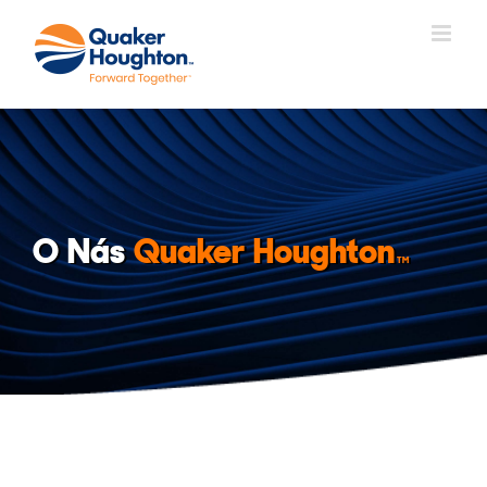
Přeskočit
na
obsah
O Nás
Quaker Houghton
TM