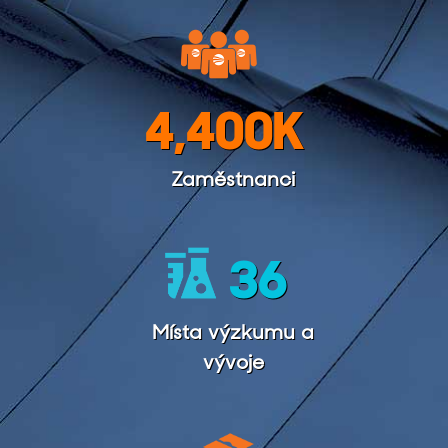
4,400
K
Zaměstnanci
36
Místa výzkumu a
vývoje