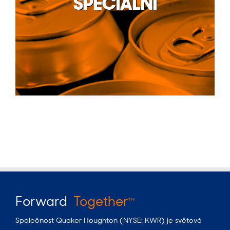
SPECIÁLNÍ
Povrchová úprava kovů
Speciální Nátěry
Forward
Together
TM
Společnost Quaker Houghton (NYSE: KWR) je světová