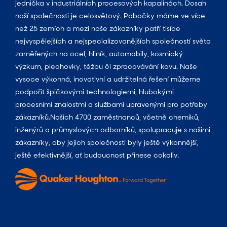
jednička v industriálních procesových kapalinách. Dosah
naší společnosti je celosvětový. Pobočky máme ve více
než 25 zemích a mezi naše zákazníky patří tisíce
nejvyspělejších a nejspecializovanějších společností světa
zaměřených na ocel, hliník, automobily, kosmický
výzkum, plechovky, těžbu či zpracovávání kovu. Naše
vysoce výkonná, inovativní a udržitelná řešení můžeme
podpořit špičkovými technologiemi, hlubokými
procesními znalostmi a službami upravenými pro potřeby
zákazníků.Našich 4700 zaměstnanců, včetně chemiků,
inženýrů a průmyslových odborníků, spolupracuje s našimi
zákazníky, aby jejich společnosti byly ještě výkonnější,
ještě efektivnější, ať budoucnost přinese cokoliv.