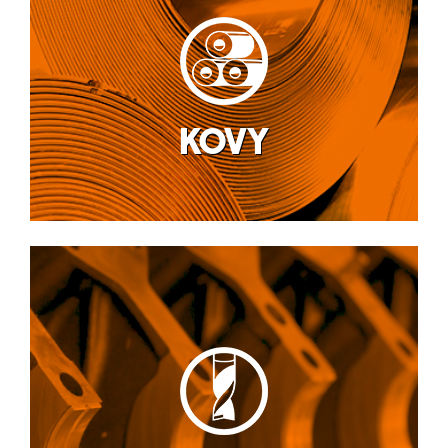
Neželezné kovy
Ocel
KOVY
Letecký průmysl a obrana
Průmysl
Doprava – díly