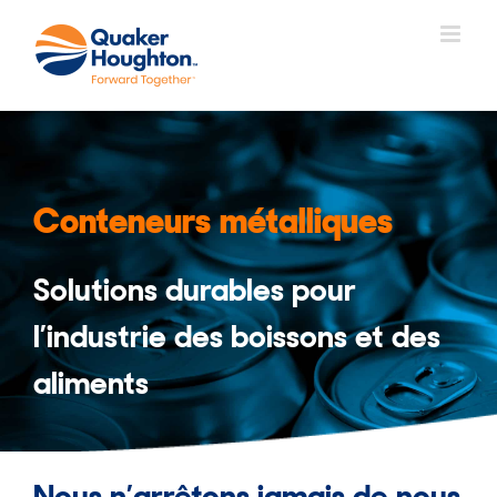
Skip
to
content
Conteneurs métalliques
Solutions durables pour
l’industrie des boissons et des
aliments
Nous n’arrêtons jamais de nous