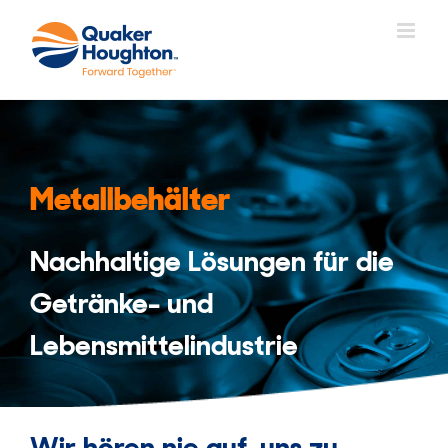
Zum
Inhalt
springen
Metallbehälter
Nachhaltige Lösungen für die
Getränke- und
Lebensmittelindustrie
Wir hören nie auf, uns zu