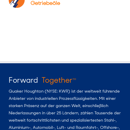
Getriebeöle
Forward
Together
TM
Quaker Houghton (NYSE: KWR) ist der weltweit führende
Anbieter von industriellen Prozessflüssigkeiten. Mit einer
starken Präsenz auf der ganzen Welt, einschließlich
Niederlassungen in über 25 Ländern, zählen Tausende der
weltweit fortschrittlichsten und spezialisiertesten Stahl-,
Aluminium-, Automobil-, Luft- und Raumfahrt-, Offshore-,